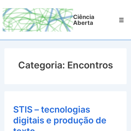
↓
Ir
Ciência
para
Men
Aberta
o
Conteúdo
Principal
Categoria:
Encontros
STIS – tecnologias
digitais e produção de