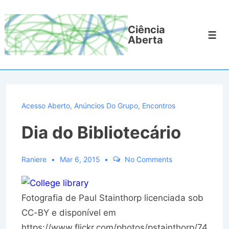
↓
Ir
Ciência
para
Men
Aberta
o
Conteúdo
Principal
Acesso Aberto
,
Anúncios Do Grupo
,
Encontros
Dia do Bibliotecário
Raniere
Mar 6, 2015
No Comments
Fotografia de Paul Stainthorp licenciada sob
CC-BY e disponível em
https://www.flickr.com/photos/pstainthorp/74