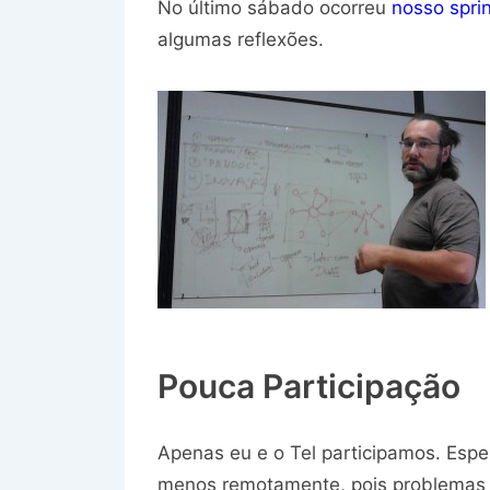
No último sábado ocorreu
nosso spri
algumas reflexões.
Pouca Participação
Apenas eu e o Tel participamos. Esp
menos remotamente, pois problemas 