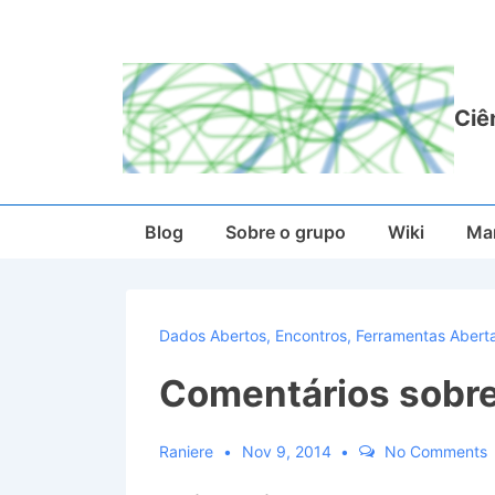
↓
Ir
para
o
Ciê
Conteúdo
Principal
Main
Blog
Sobre o grupo
Wiki
Man
Navigation
Dados Abertos
,
Encontros
,
Ferramentas Abert
Comentários sobre
Raniere
Nov 9, 2014
No Comments