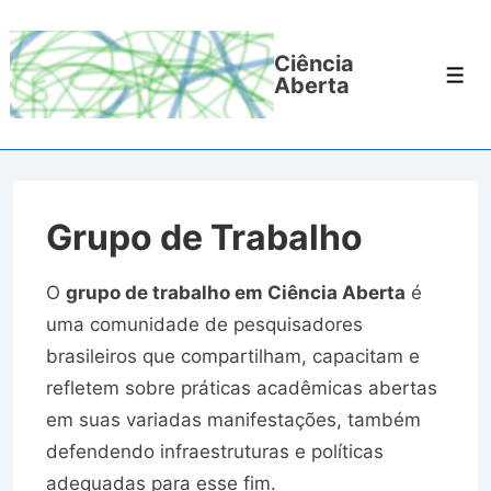
↓
Ir
Ciência
para
Men
Aberta
o
Conteúdo
Principal
Grupo de Trabalho
O
grupo de trabalho em Ciência Aberta
é
uma comunidade de pesquisadores
brasileiros que compartilham, capacitam e
refletem sobre práticas acadêmicas abertas
em suas variadas manifestações, também
defendendo infraestruturas e políticas
adequadas para esse fim.