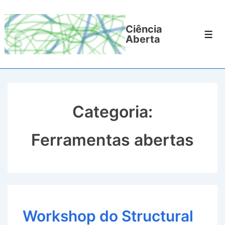
↓
Ir
Ciência
para
Men
Aberta
o
Conteúdo
Principal
Categoria:
Ferramentas abertas
Workshop do Structural