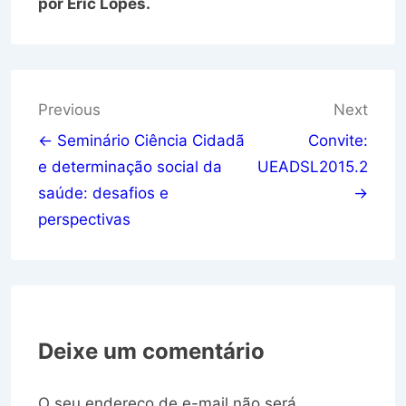
por Eric Lopes.
Navegação
Previous
Next
de
← Seminário Ciência Cidadã
Convite:
e determinação social da
UEADSL2015.2
Post
saúde: desafios e
→
perspectivas
Deixe um comentário
O seu endereço de e-mail não será