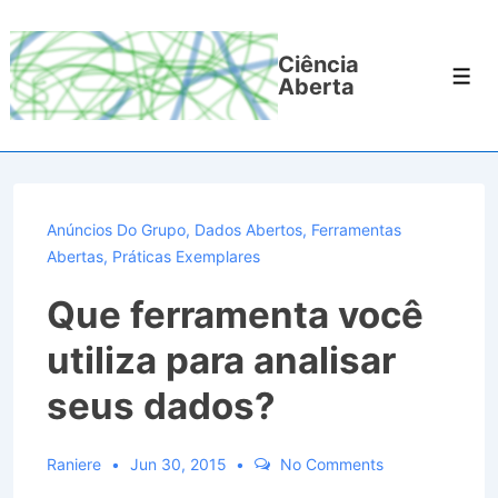
↓
Ir
Ciência
para
Men
Aberta
o
Conteúdo
Principal
Anúncios Do Grupo
,
Dados Abertos
,
Ferramentas
Abertas
,
Práticas Exemplares
Que ferramenta você
utiliza para analisar
seus dados?
Raniere
Jun 30, 2015
No Comments