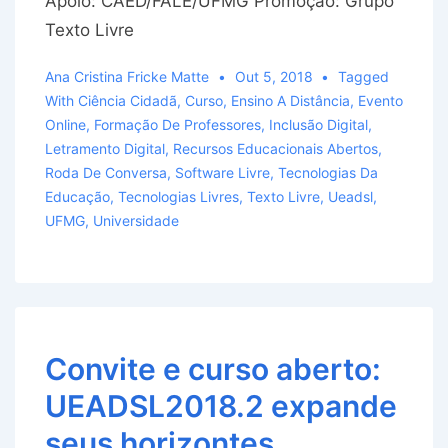
Apoio: CAED/FALE/UFMG Promoção: Grupo
Texto Livre
Ana Cristina Fricke Matte
Out 5, 2018
Tagged
With
Ciência Cidadã
,
Curso
,
Ensino A Distância
,
Evento
Online
,
Formação De Professores
,
Inclusão Digital
,
Letramento Digital
,
Recursos Educacionais Abertos
,
Roda De Conversa
,
Software Livre
,
Tecnologias Da
Educação
,
Tecnologias Livres
,
Texto Livre
,
Ueadsl
,
UFMG
,
Universidade
Convite e curso aberto:
UEADSL2018.2 expande
seus horizontes