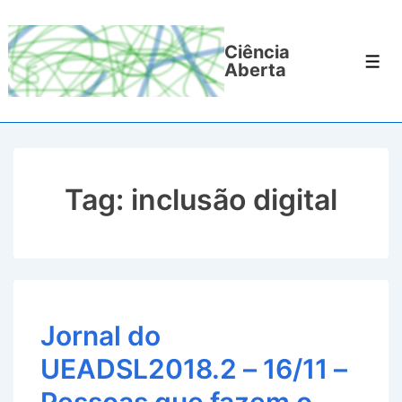
↓
Ir
Ciência
para
Men
Aberta
o
Conteúdo
Principal
Tag:
inclusão digital
Jornal do
UEADSL2018.2 – 16/11 –