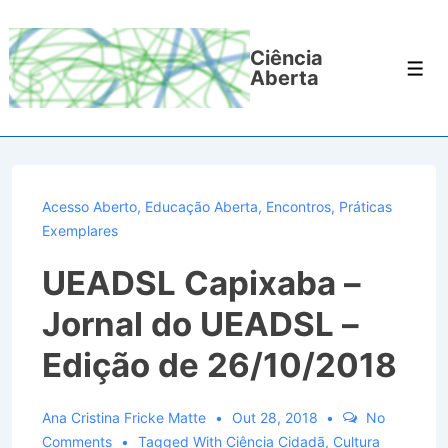
↓
Ir
Ciência
para
Men
Aberta
o
Conteúdo
Principal
Acesso Aberto
,
Educação Aberta
,
Encontros
,
Práticas
Exemplares
UEADSL Capixaba –
Jornal do UEADSL –
Edição de 26/10/2018
Ana Cristina Fricke Matte
Out 28, 2018
No
Comments
Tagged With
Ciência Cidadã
,
Cultura