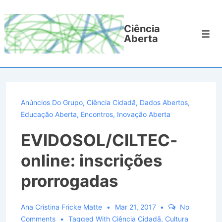
↓
Ir
Ciência
para
Men
Aberta
o
Conteúdo
Principal
Anúncios Do Grupo
,
Ciência Cidadã
,
Dados Abertos
,
Educação Aberta
,
Encontros
,
Inovação Aberta
EVIDOSOL/CILTEC-
online: inscrições
prorrogadas
Ana Cristina Fricke Matte
Mar 21, 2017
No
Comments
Tagged With
Ciência Cidadã
,
Cultura