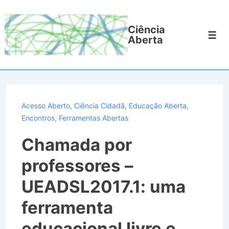
↓
Ir
Ciência
para
Men
Aberta
o
Conteúdo
Principal
Acesso Aberto
,
Ciência Cidadã
,
Educação Aberta
,
Encontros
,
Ferramentas Abertas
Chamada por
professores –
UEADSL2017.1: uma
ferramenta
educacional livre e