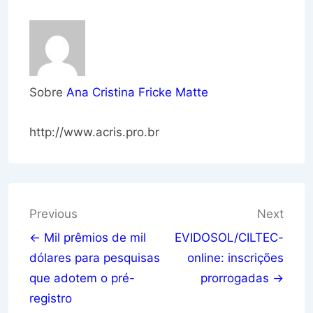
Sobre
Ana Cristina Fricke Matte
http://www.acris.pro.br
Navegação
Previous
Next
de
← Mil prêmios de mil
EVIDOSOL/CILTEC-
dólares para pesquisas
online: inscrições
Post
que adotem o pré-
prorrogadas →
registro