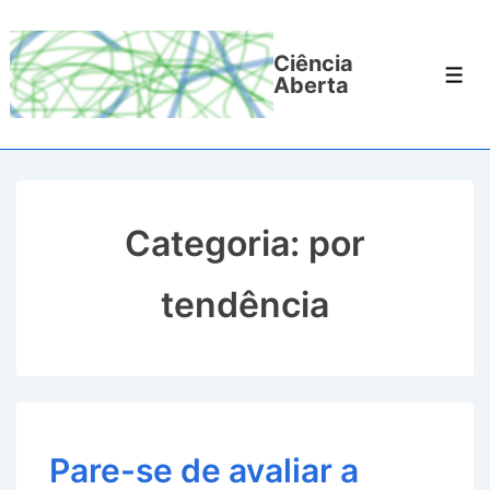
↓
Ir
Ciência
para
Men
Aberta
o
Conteúdo
Principal
Categoria:
por
tendência
Pare-se de avaliar a