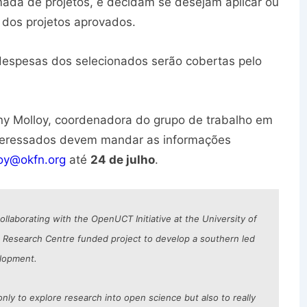
mada de projetos, e decidam se desejam aplicar ou
 dos projetos aprovados.
espesas dos selecionados serão cobertas pelo
nny Molloy, coordenadora do grupo de trabalho em
nteressados devem mandar as informações
loy@okfn.org
até
24 de julho
.
llaborating with the OpenUCT Initiative at the University of
 Research Centre funded project to develop a southern led
elopment.
nly to explore research into open science but also to really