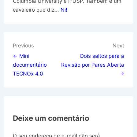
Columbia University e IFUSP. Também é um
cavaleiro que diz...
Ni!
Navegação
Previous
Next
de
← Mini
Dois saltos para a
documentário
Revisão por Pares Aberta
Post
TECNOx 4.0
→
Deixe um comentário
O seu endereço de e-mail não será