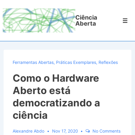
↓
Ir
Ciência
para
Men
Aberta
o
Conteúdo
Principal
Ferramentas Abertas
,
Práticas Exemplares
,
Reflexões
Como o Hardware
Aberto está
democratizando a
ciência
Alexandre Abdo
Nov 17, 2020
No Comments