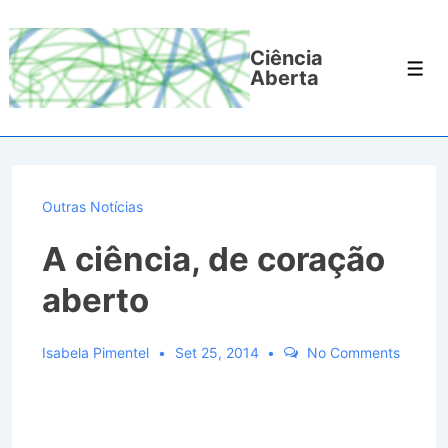
↓
Ir
Ciência
para
Men
Aberta
o
Conteúdo
Principal
Outras Notícias
A ciência, de coração
aberto
Isabela Pimentel
Set 25, 2014
No Comments