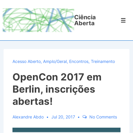
↓
Ir
Ciência
para
Men
Aberta
o
Conteúdo
Principal
Acesso Aberto
,
Amplo/Geral
,
Encontros
,
Treinamento
OpenCon 2017 em
Berlin, inscrições
abertas!
Alexandre Abdo
Jul 20, 2017
No Comments