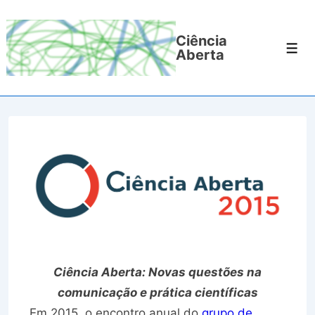
↓
Ir
Ciência
para
Men
Aberta
o
Conteúdo
Principal
Ciência Aberta: Novas questões na
comunicação e prática científicas
Em 2015, o encontro anual do
grupo de