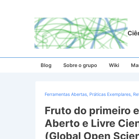
↓
Ir
para
o
Ciê
Conteúdo
Principal
Main
Blog
Sobre o grupo
Wiki
Man
Navigation
Ferramentas Abertas
,
Práticas Exemplares
,
Re
Fruto do primeiro
Aberto e Livre Cie
(Global Open Scie