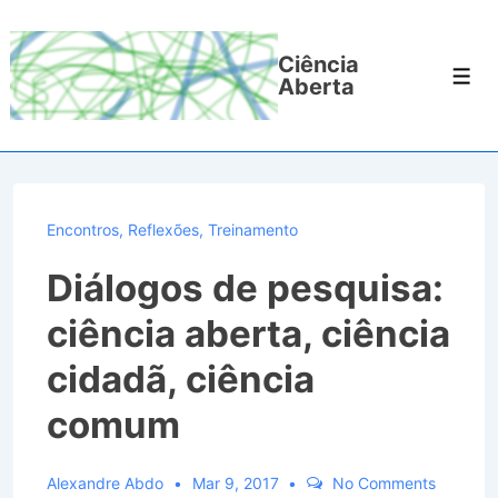
↓
Ir
Ciência
para
Men
Aberta
o
Conteúdo
Principal
Encontros
,
Reflexões
,
Treinamento
Diálogos de pesquisa:
ciência aberta, ciência
cidadã, ciência
comum
Alexandre Abdo
Mar 9, 2017
No Comments