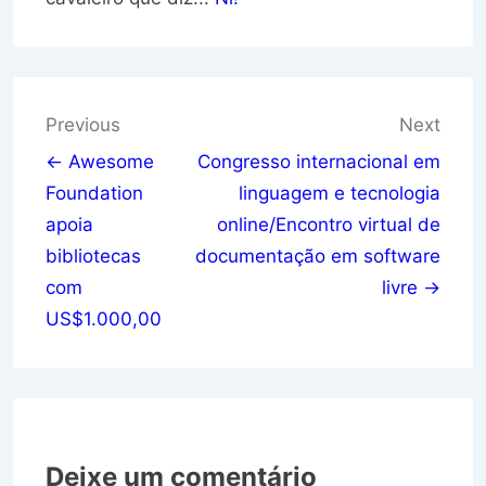
Navegação
Previous
Next
de
← Awesome
Congresso internacional em
Foundation
linguagem e tecnologia
Post
apoia
online/Encontro virtual de
bibliotecas
documentação em software
com
livre →
US$1.000,00
Deixe um comentário