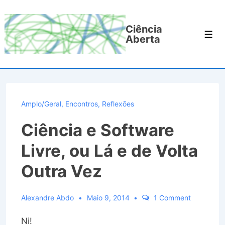
↓
Ir
Ciência
para
Men
Aberta
o
Conteúdo
Principal
Amplo/Geral
,
Encontros
,
Reflexões
Ciência e Software
Livre, ou Lá e de Volta
Outra Vez
Alexandre Abdo
Maio 9, 2014
1 Comment
Ni!