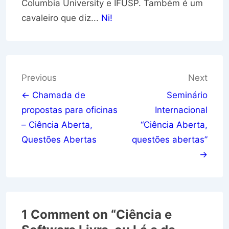
Columbia University e IFUSP. Também é um
cavaleiro que diz...
Ni!
Navegação
Previous
Next
de
← Chamada de
Seminário
propostas para oficinas
Internacional
Post
– Ciência Aberta,
“Ciência Aberta,
Questões Abertas
questões abertas”
→
1 Comment on “
Ciência e