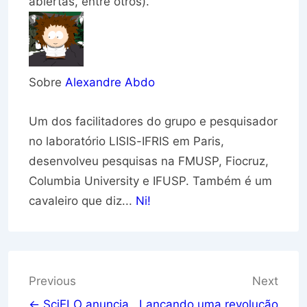
abiertas, entre otros).
Sobre
Alexandre Abdo
Um dos facilitadores do grupo e pesquisador
no laboratório LISIS-IFRIS em Paris,
desenvolveu pesquisas na FMUSP, Fiocruz,
Columbia University e IFUSP. Também é um
cavaleiro que diz...
Ni!
Navegação
Previous
Next
← SciELO anuncia
Lançando uma revolução