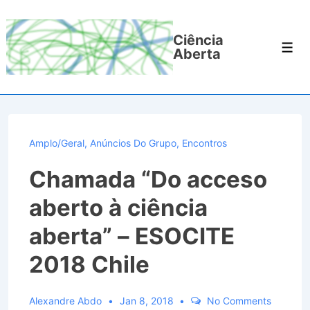
↓
Ir
Ciência
para
Men
Aberta
o
Conteúdo
Principal
Amplo/Geral
,
Anúncios Do Grupo
,
Encontros
Chamada “Do acceso
aberto à ciência
aberta” – ESOCITE
2018 Chile
Alexandre Abdo
Jan 8, 2018
No Comments