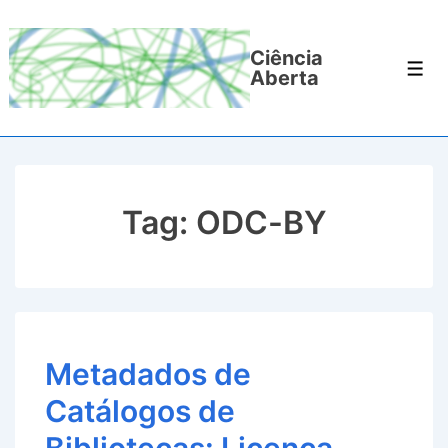
↓
Ir
Ciência
para
Men
Aberta
o
Conteúdo
Principal
Tag:
ODC-BY
Metadados de
Catálogos de