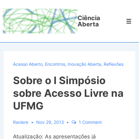
↓
Ir
Ciência
para
Men
Aberta
o
Conteúdo
Principal
Acesso Aberto
,
Encontros
,
Inovação Aberta
,
Reflexões
Sobre o I Simpósio
sobre Acesso Livre na
UFMG
Raniere
Nov 29, 2013
1 Comment
Atualização: As apresentações já